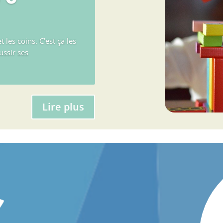
t les coins. C’est ça les
ussir ses
Lire plus