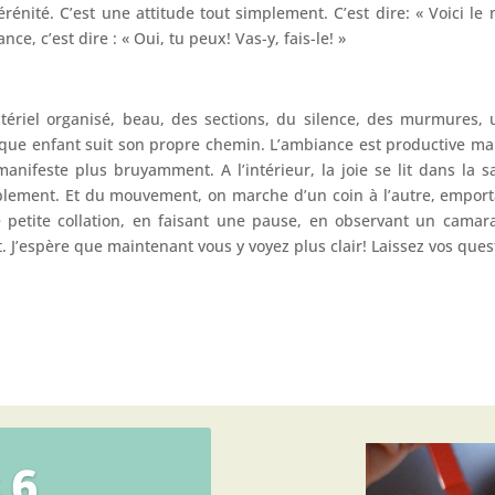
nité. C’est une attitude tout simplement. C’est dire: « Voici le m
ce, c’est dire : « Oui, tu peux! Vas-y, fais-le! »
atériel organisé, beau, des sections, du silence, des murmures, u
e enfant suit son propre chemin. L’ambiance est productive mais c
 manifeste plus bruyamment. A l’intérieur, la joie se lit dans la sa
plement. Et du mouvement, on marche d’un coin à l’autre, emportan
 petite collation, en faisant une pause, en observant un camar
rêt. J’espère que maintenant vous y voyez plus clair! Laissez vos q
 6