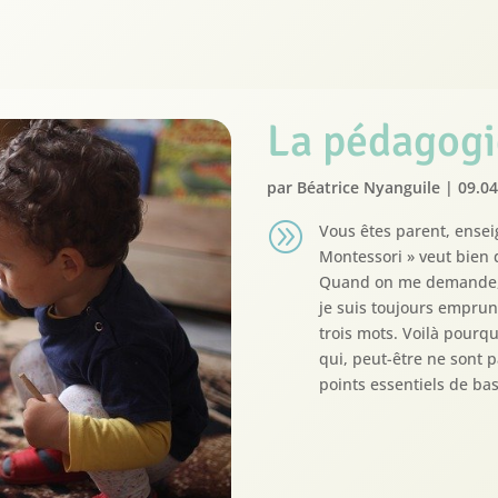
La pédagogi
par
Béatrice Nyanguile
|
09.0
A
Vous êtes parent, ense
Montessori » veut bien d
Quand on me demande, 
je suis toujours emprun
trois mots. Voilà pourqu
qui, peut-être ne sont p
points essentiels de ba