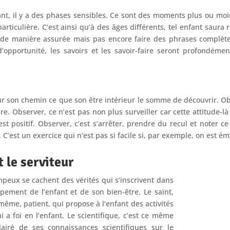
nt, il y a des phases sensibles. Ce sont des moments plus ou moins
articulière. C’est ainsi qu’à des âges différents, tel enfant saura 
de manière assurée mais pas encore faire des phrases complètes,
’opportunité, les savoirs et les savoir-faire seront profondément
 sur son chemin ce que son être intérieur le somme de découvrir. 
ire. Observer, ce n’est pas non plus surveiller car cette attitude-là
t positif. Observer, c’est s’arrêter, prendre du recul et noter c
c. C’est un exercice qui n’est pas si facile si, par exemple, on est 
t le serviteur
eux se cachent des vérités qui s’inscrivent dans
pement de l’enfant et de son bien-être. Le saint,
i-même, patient, qui propose à l’enfant des activités
ui a foi en l’enfant. Le scientifique, c’est ce même
lairé de ses connaissances scientifiques sur le