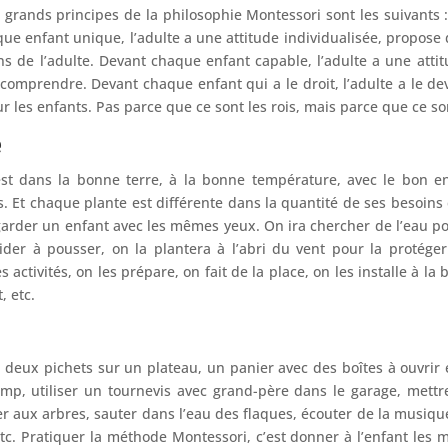
 grands principes de la philosophie Montessori sont les suivants
ue enfant unique, l’adulte a une attitude individualisée, propose
de l’adulte. Devant chaque enfant capable, l’adulte a une attitud
omprendre. Devant chaque enfant qui a le droit, l’adulte a le devo
ur les enfants. Pas parce que ce sont les rois, mais parce que ce s
e
st dans la bonne terre, à la bonne température, avec le bon en
Et chaque plante est différente dans la quantité de ses besoins c
egarder un enfant avec les mêmes yeux. On ira chercher de l’eau pour
’aider à pousser, on la plantera à l’abri du vent pour la protéger
s activités, on les prépare, on fait de la place, on les installe à l
, etc.
 deux pichets sur un plateau, un panier avec des boîtes à ouvrir 
hamp, utiliser un tournevis avec grand-père dans le garage, mettre
er aux arbres, sauter dans l’eau des flaques, écouter de la musiq
tc. Pratiquer la méthode Montessori, c’est donner à l’enfant les 