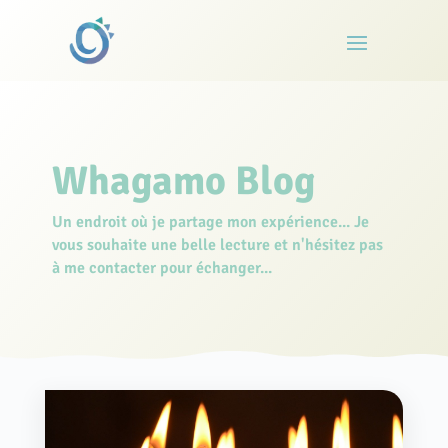
Whagamo Blog
Un endroit où je partage mon expérience... Je
vous souhaite une belle lecture et n'hésitez pas
à me contacter pour échanger...