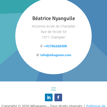
Béatrice Nyanguile
Ancienne école de Champlan
Rue de l’école 54
1971 Champlan
✆
+41786268308
＠
info@whagamo.com
Copyright © 2020 Whagamo – Tous droits réservés
|
Politique de